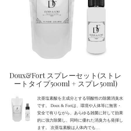
Doux&Fort スプレーセット(ストレ
ートタイプ500ml + スプレ50ml)
次亜塩素酸を主成分とする弱酸性の除菌消臭水
です。 Doux & Fortは、環境や人体等に無害・
安全で有りながら、あらゆる雑菌に対して効果
的に強力除菌し、同時に優れた消臭力も発揮し
ます。 次亜塩素酸は人体内でも…