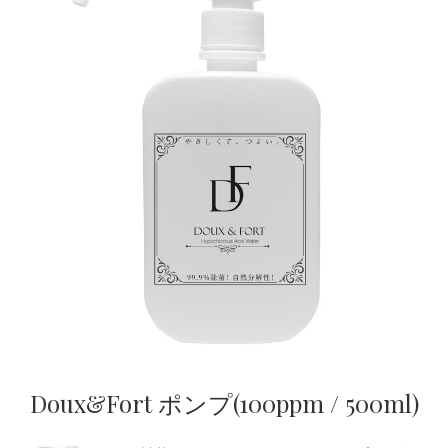
Doux&Fort ポンプ(100ppm / 500ml)