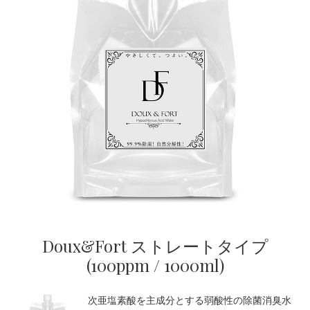
Doux&Fort ストレートタイプ
(100ppm / 1000ml)
次亜塩素酸を主成分とする弱酸性の除菌消臭水