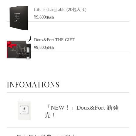
Life is changeable (20包入り)
¥9,800
(税別)
Doux&Fort THE GIFT
¥9,800
(税別)
INFOMATIONS
「NEW！」Doux&Fort 新発
売！